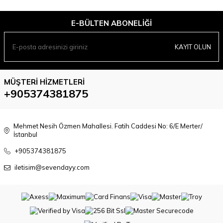
E-BÜLTEN ABONELIĞI
KAYIT OLUN
MÜŞTERI HIZMETLERI
+905374381875
Mehmet Nesih Özmen Mahallesi. Fatih Caddesi No: 6/E Merter/
İstanbul
+905374381875
iletisim@sevendayy.com