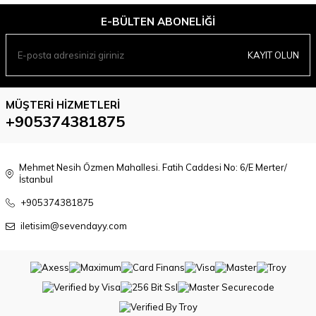
E-BÜLTEN ABONELIĞI
KAYIT OLUN
MÜŞTERI HIZMETLERI
+905374381875
Mehmet Nesih Özmen Mahallesi. Fatih Caddesi No: 6/E Merter/
İstanbul
+905374381875
iletisim@sevendayy.com