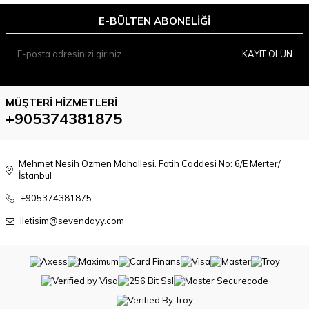
E-BÜLTEN ABONELIĞI
KAYIT OLUN
MÜŞTERI HIZMETLERI
+905374381875
Mehmet Nesih Özmen Mahallesi. Fatih Caddesi No: 6/E Merter/
İstanbul
+905374381875
iletisim@sevendayy.com