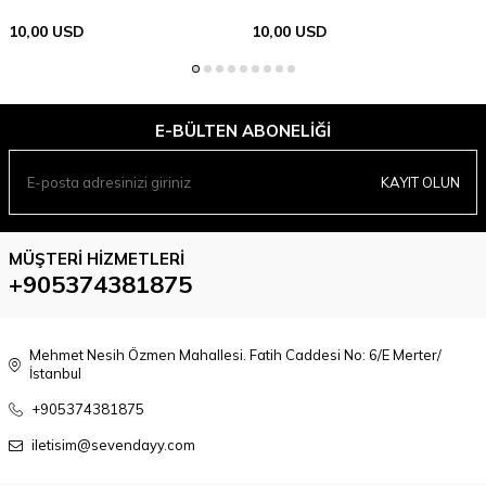
10,00
USD
10,00
USD
E-BÜLTEN ABONELIĞI
KAYIT OLUN
MÜŞTERI HIZMETLERI
+905374381875
Mehmet Nesih Özmen Mahallesi. Fatih Caddesi No: 6/E Merter/
İstanbul
+905374381875
iletisim@sevendayy.com