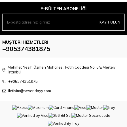
E-BÜLTEN ABONELIĞI
KAYIT OLUN
MÜŞTERI HIZMETLERI
+905374381875
Mehmet Nesih Özmen Mahallesi. Fatih Caddesi No: 6/E Merter/
İstanbul
+905374381875
iletisim@sevendayy.com