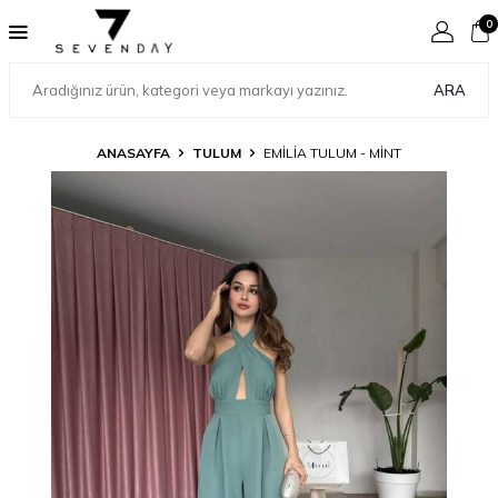
0
ARA
ANASAYFA
TULUM
EMILIA TULUM - MINT