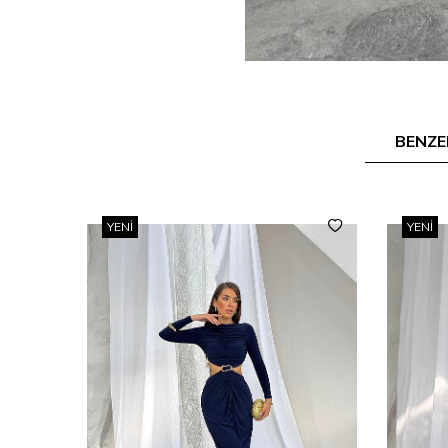
BENZE
YENI
YENI