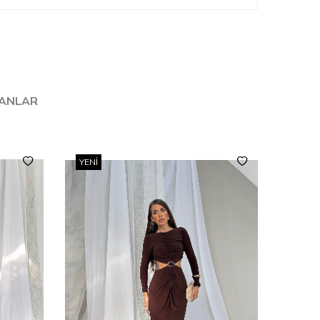
LANLAR
YENI
YENI