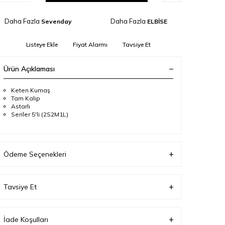
Daha Fazla
Daha Fazla
Sevenday
ELBİSE
Listeye Ekle
Fiyat Alarmı
Tavsiye Et
Ürün Açıklaması
Keten Kumaş
Tam Kalıp
Astarlı
Seriler 5'li (2S2M1L)
Ödeme Seçenekleri
Tavsiye Et
İade Koşulları