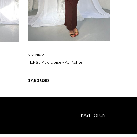
SEVENDAY
SEVENDAY
TIENSE Maxi Elbise - Acı Kahve
ZAMID Max
17,50
USD
19,00
U
KAYIT OLUN