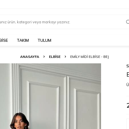
BİSE
TAKIM
TULUM
ANASAYFA
ELBİSE
EMILY MIDI ELBISE - BEJ
Ü