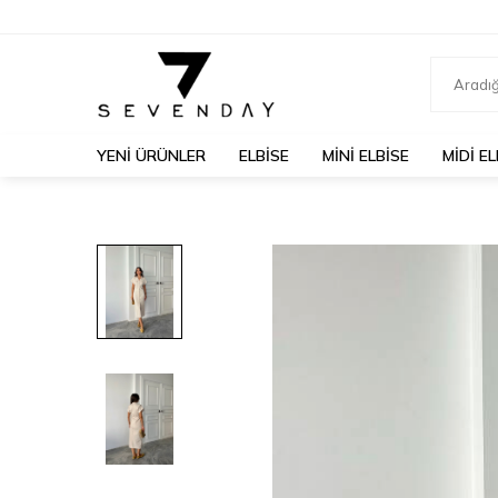
YENİ ÜRÜNLER
ELBİSE
MİNİ ELBİSE
MİDİ EL