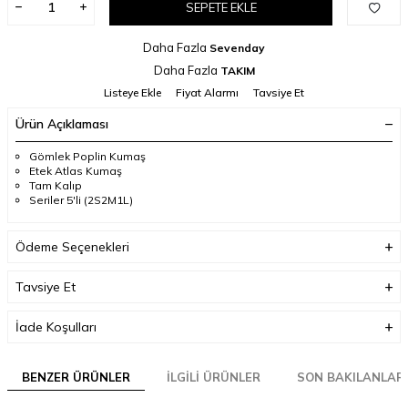
SEPETE EKLE
Daha Fazla
Sevenday
Daha Fazla
TAKIM
Listeye Ekle
Fiyat Alarmı
Tavsiye Et
Ürün Açıklaması
Gömlek Poplin Kumaş
Etek Atlas Kumaş
Tam Kalıp
Seriler 5'li (2S2M1L)
Ödeme Seçenekleri
Tavsiye Et
İade Koşulları
BENZER ÜRÜNLER
İLGILI ÜRÜNLER
SON BAKILANLAR