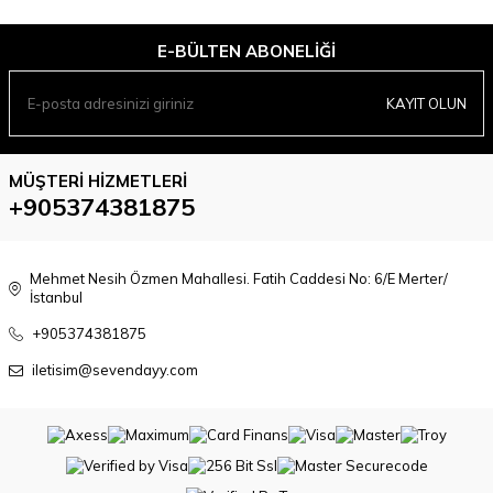
E-BÜLTEN ABONELIĞI
KAYIT OLUN
MÜŞTERI HIZMETLERI
+905374381875
Mehmet Nesih Özmen Mahallesi. Fatih Caddesi No: 6/E Merter/
İstanbul
+905374381875
iletisim@sevendayy.com