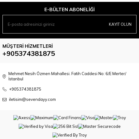
E-BÜLTEN ABONELIĞI
KAYIT OLUN
MÜŞTERI HIZMETLERI
+905374381875
Mehmet Nesih Özmen Mahallesi. Fatih Caddesi No: 6/E Merter/
İstanbul
+905374381875
iletisim@sevendayy.com