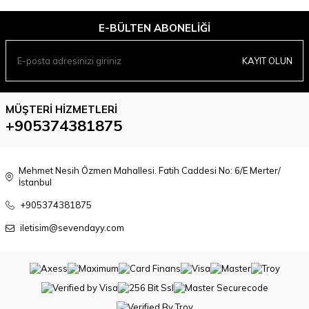
E-BÜLTEN ABONELIĞI
KAYIT OLUN
MÜŞTERI HIZMETLERI
+905374381875
Mehmet Nesih Özmen Mahallesi. Fatih Caddesi No: 6/E Merter/
İstanbul
+905374381875
iletisim@sevendayy.com