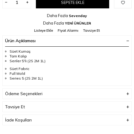
SEPETE EKLE
Daha Fazla
Sevenday
Daha Fazla
YENİ ÜRÜNLER
Listeye Ekle
Fiyat Alarmı
Tavsiye Et
Ürün Açıklaması
Süet Kumaş
Tam Kalıp
Seriler 5'li (2S 2M 1L)
Süet Fabric
Full Mold
Series 5 (2S 2M 1L)
Ödeme Seçenekleri
Tavsiye Et
İade Koşulları