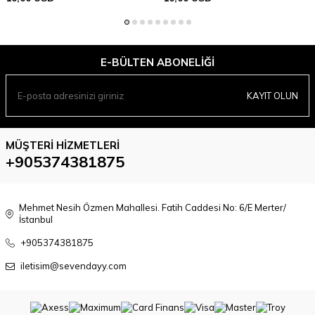
E-BÜLTEN ABONELIĞI
KAYIT OLUN
MÜŞTERI HIZMETLERI
+905374381875
Mehmet Nesih Özmen Mahallesi. Fatih Caddesi No: 6/E Merter/
İstanbul
+905374381875
iletisim@sevendayy.com