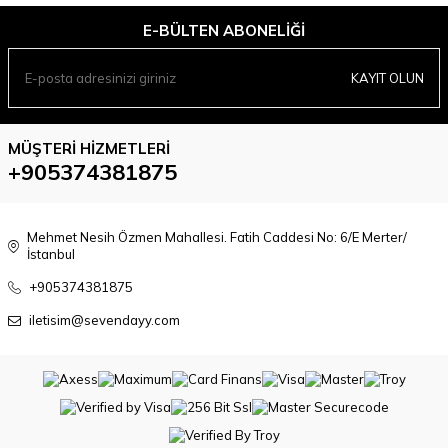
E-BÜLTEN ABONELIĞI
KAYIT OLUN
MÜŞTERI HIZMETLERI
+905374381875
Mehmet Nesih Özmen Mahallesi. Fatih Caddesi No: 6/E Merter/
İstanbul
+905374381875
iletisim@sevendayy.com