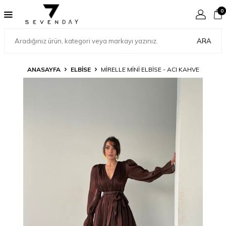
0
ARA
ANASAYFA
ELBİSE
MIRELLE MINI ELBISE - ACI KAHVE