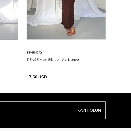
SEVENDAY
SEVENDAY
TIENSE Maxi Elbise - Acı Kahve
ZAMID Max
17,50
USD
19,00
U
KAYIT OLUN