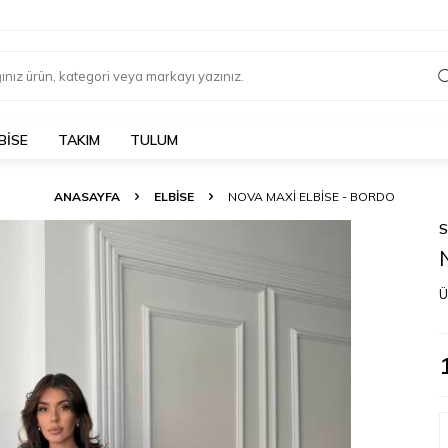
BİSE
TAKIM
TULUM
ANASAYFA
ELBİSE
NOVA MAXI ELBISE - BORDO
Ü