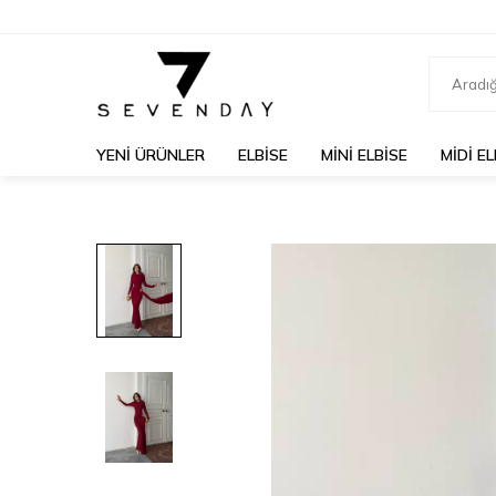
YENİ ÜRÜNLER
ELBİSE
MİNİ ELBİSE
MİDİ EL