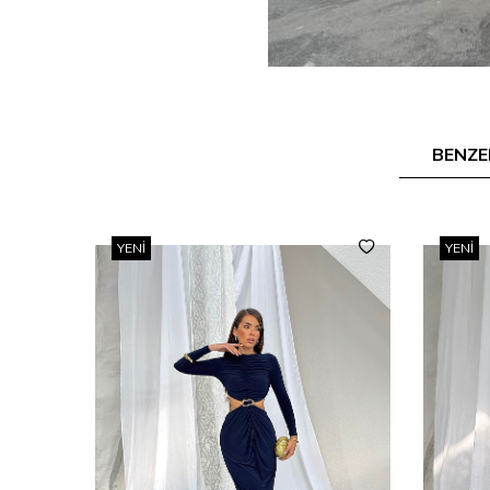
BENZE
YENI
YENI