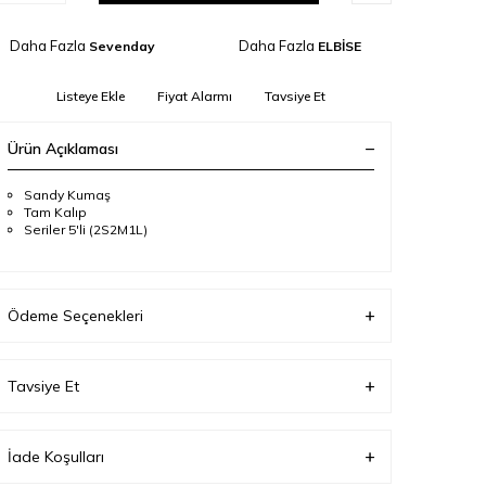
Daha Fazla
Daha Fazla
Sevenday
ELBİSE
Listeye Ekle
Fiyat Alarmı
Tavsiye Et
Ürün Açıklaması
Sandy Kumaş
Tam Kalıp
Seriler 5'li (2S2M1L)
Ödeme Seçenekleri
Tavsiye Et
İade Koşulları