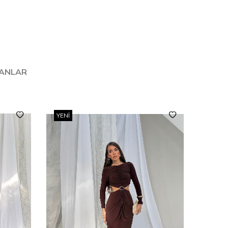
LANLAR
YENI
YENI