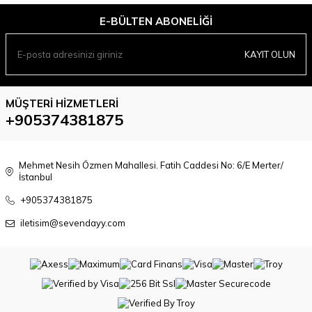
E-BÜLTEN ABONELIĞI
KAYIT OLUN
MÜŞTERI HIZMETLERI
+905374381875
Mehmet Nesih Özmen Mahallesi. Fatih Caddesi No: 6/E Merter/
İstanbul
+905374381875
iletisim@sevendayy.com