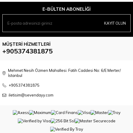
E-BÜLTEN ABONELIĞI
KAYIT OLUN
MÜŞTERI HIZMETLERI
+905374381875
Mehmet Nesih Özmen Mahallesi. Fatih Caddesi No: 6/E Merter/
İstanbul
+905374381875
iletisim@sevendayy.com