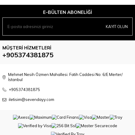
E-BÜLTEN ABONELIĞI
KAYIT OLUN
MÜŞTERI HIZMETLERI
+905374381875
Mehmet Nesih Özmen Mahallesi. Fatih Caddesi No: 6/E Merter/
İstanbul
+905374381875
iletisim@sevendayy.com