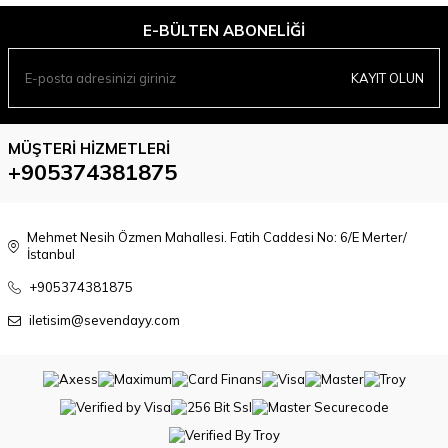
E-BÜLTEN ABONELIĞI
KAYIT OLUN
MÜŞTERI HIZMETLERI
+905374381875
Mehmet Nesih Özmen Mahallesi. Fatih Caddesi No: 6/E Merter/
İstanbul
+905374381875
iletisim@sevendayy.com